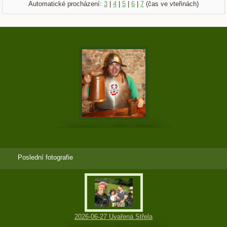
Automatické procházení:
3
|
4
|
5
|
6
|
7
(čas ve vteřinách)
Poslední fotografie
2026-06-27 Uvařená Střela