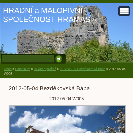
HRADNÍ a MALOPIVNÍ
SPOLEČNOST HRAMAS
Úvod
»
Fotoalbum
»
01 Akce prožité
»
2012-05-04 Bezděkovská Bába
»
2012-05-04
W005
2012-05-04 Bezděkovská Bába
2012-05-04 W005