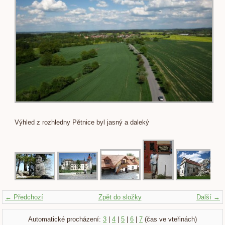
Výhled z rozhledny Pětnice byl jasný a daleký
← Předchozí
Zpět do složky
Další →
Automatické procházení:
3
|
4
|
5
|
6
|
7
(čas ve vteřinách)