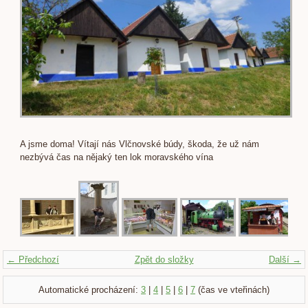
A jsme doma! Vítají nás Vlčnovské búdy, škoda, že už nám
nezbývá čas na nějaký ten lok moravského vína
← Předchozí
Zpět do složky
Další →
Automatické procházení:
3
|
4
|
5
|
6
|
7
(čas ve vteřinách)