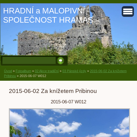
HRADNÍ a MALOPIVNÍ
SPOLEČNOST HRAMAS
Úvod
»
Fotoalbum
»
02 Akce tradiční
»
03 Pánské jízdy
»
2015-06-02 Za knížetem
Pribinou
»
2015-06-07 W012
2015-06-02 Za knížetem Pribinou
2015-06-07 W012