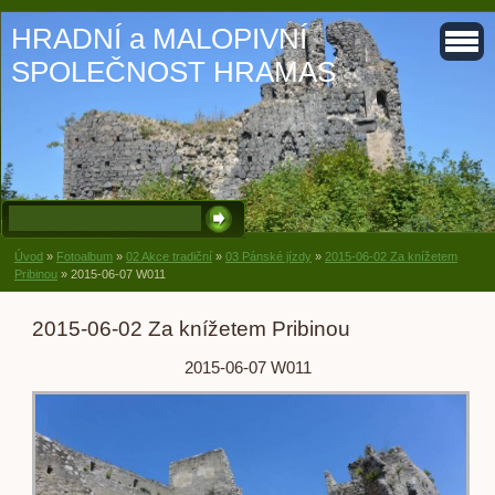
HRADNÍ a MALOPIVNÍ
SPOLEČNOST HRAMAS
Úvod
»
Fotoalbum
»
02 Akce tradiční
»
03 Pánské jízdy
»
2015-06-02 Za knížetem
Pribinou
»
2015-06-07 W011
2015-06-02 Za knížetem Pribinou
2015-06-07 W011