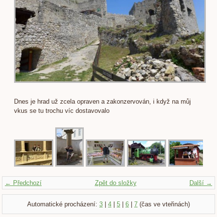
Dnes je hrad už zcela opraven a zakonzervován, i když na můj
vkus se tu trochu víc dostavovalo
← Předchozí
Zpět do složky
Další →
Automatické procházení:
3
|
4
|
5
|
6
|
7
(čas ve vteřinách)