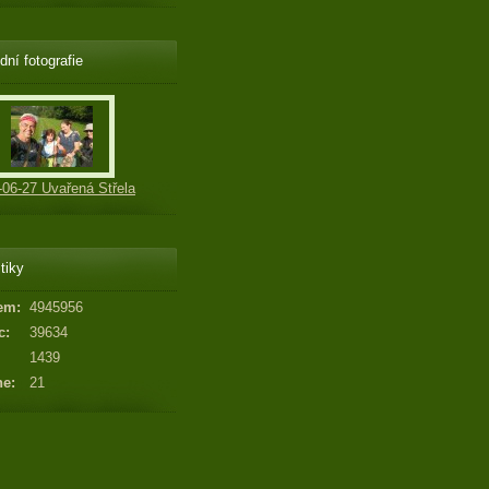
dní fotografie
-06-27 Uvařená Střela
tiky
em:
4945956
c:
39634
1439
ne:
21