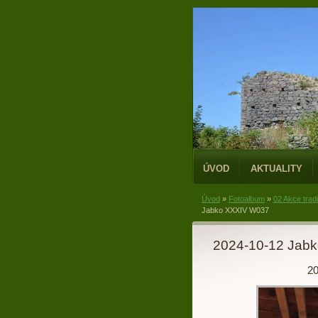
ÚVOD
AKTUALITY
Úvod
»
Fotoalbum
»
02 Akce trad
Jabko XXXIV W037
2024-10-12 Jabk
20