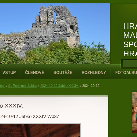
HR
MA
SP
HR
VSTUP
ČLENOVÉ
SOUTĚŽE
ROZHLEDNY
FOTOALB
iční
»
01 Podzimní Jabko
»
2024-10-12 Jabko XXXIV.
»
2024-10-12
o XXXIV.
24-10-12 Jabko XXXIV W037