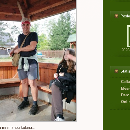
Posle
2026
Statis
Celk
Měsí
Den:
Onli
hu mi mrznou kolena...