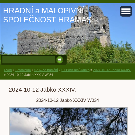
HRADNÍ a MALOPIVNÍ
SPOLEČNOST HRAMAS
Úvod
»
Fotoalbum
»
02 Akce tradiční
»
01 Podzimní Jabko
»
2024-10-12 Jabko XXXIV.
»
2024-10-12 Jabko XXXIV W034
2024-10-12 Jabko XXXIV.
2024-10-12 Jabko XXXIV W034