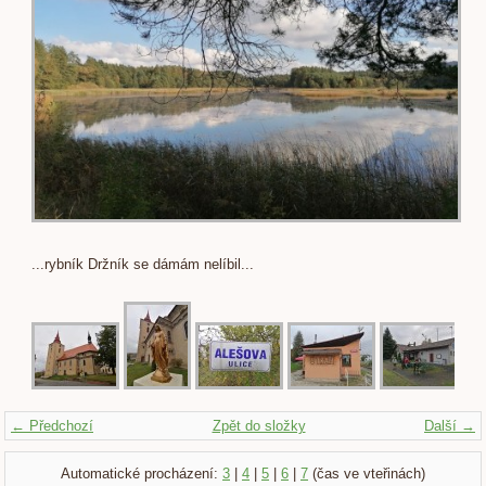
...rybník Držník se dámám nelíbil...
← Předchozí
Zpět do složky
Další →
Automatické procházení:
3
|
4
|
5
|
6
|
7
(čas ve vteřinách)