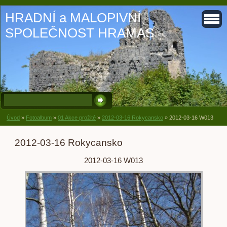
HRADNÍ a MALOPIVNÍ
SPOLEČNOST HRAMAS
Úvod
»
Fotoalbum
»
01 Akce prožité
»
2012-03-16 Rokycansko
»
2012-03-16 W013
2012-03-16 Rokycansko
2012-03-16 W013