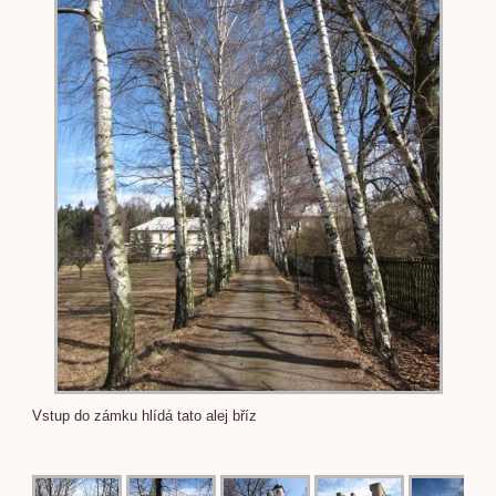
Vstup do zámku hlídá tato alej bříz