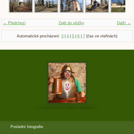
← Předchozí
Zpět do složky
Další →
Automatické procházení:
3
|
4
|
5
|
6
|
7
(čas ve vteřinách)
Poslední fotografie