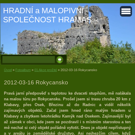
HRADNÍ a MALOPIVNÍ
SPOLEČNOST HRAMAS
Úvod
»
Fotoalbum
»
01 Akce prožité
»
2012-03-16 Rokycansko
2012-03-16 Rokycansko
Pravá jarní předpověď s teplotou ke dvaceti stupňům, mě nalákala
na malou túru po Rokycansku. Prošel jsem si trasu zhruba 20 km z
Klabavy, přes Osek, Březinu až do Radnic a viděl několik
zajímavých objektů. Začal jsem hned ráno malým hradem u
Klabavy a zbytkem letohrádku Kamýk nad Osekem. Zajímavější byl
až zámek v obci, kde jsem se pozdravil i s místním starostou a ten
mě nechal si celý objekt pořádně vyfotit. Dnes je objekt nepřístupný
a v areálu je zemědělské družstvo. Asi nejhezčím cílem, když