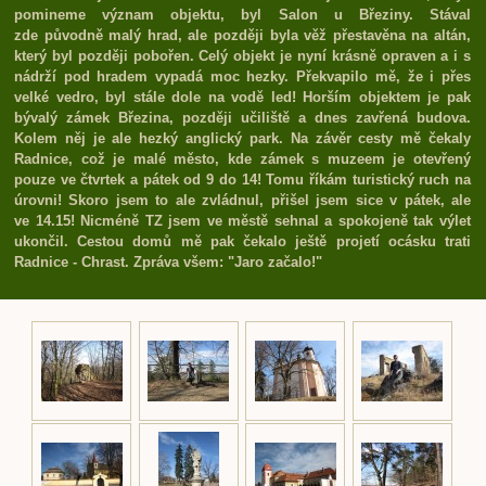
pomineme význam objektu, byl Salon u Březiny. Stával
zde původně malý hrad, ale později byla věž přestavěna na altán,
který byl později pobořen. Celý objekt je nyní krásně opraven a i s
nádrží pod hradem vypadá moc hezky. Překvapilo mě, že i přes
velké vedro, byl stále dole na vodě led! Horším objektem je pak
bývalý zámek Březina, později učiliště a dnes zavřená budova.
Kolem něj je ale hezký anglický park. Na závěr cesty mě čekaly
Radnice, což je malé město, kde zámek s muzeem je otevřený
pouze ve čtvrtek a pátek od 9 do 14! Tomu říkám turistický ruch na
úrovni! Skoro jsem to ale zvládnul, přišel jsem sice v pátek, ale
ve 14.15! Nicméně TZ jsem ve městě sehnal a spokojeně tak výlet
ukončil. Cestou domů mě pak čekalo ještě projetí ocásku trati
Radnice - Chrast. Zpráva všem: "Jaro začalo!"