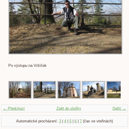
Po výstupu na Vršíček
← Předchozí
Zpět do složky
Další →
Automatické procházení:
3
|
4
|
5
|
6
|
7
(čas ve vteřinách)