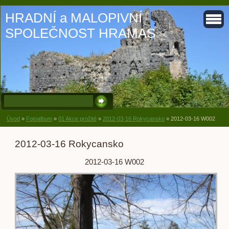
HRADNÍ a MALOPIVNÍ
SPOLEČNOST HRAMAS
Úvod
»
Fotoalbum
»
01 Akce prožité
»
2012-03-16 Rokycansko
»
2012-03-16 W002
2012-03-16 Rokycansko
2012-03-16 W002