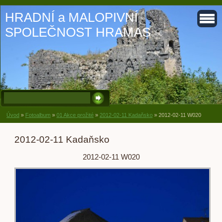
HRADNÍ a MALOPIVNÍ
SPOLEČNOST HRAMAS
Úvod
»
Fotoalbum
»
01 Akce prožité
»
2012-02-11 Kadaňsko
»
2012-02-11 W020
2012-02-11 Kadaňsko
2012-02-11 W020