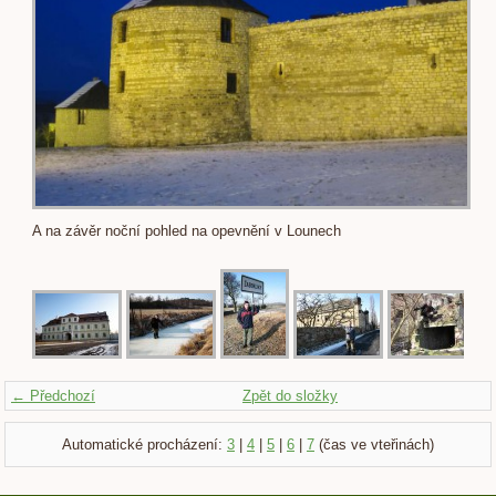
A na závěr noční pohled na opevnění v Lounech
← Předchozí
Zpět do složky
Automatické procházení:
3
|
4
|
5
|
6
|
7
(čas ve vteřinách)