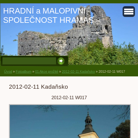
HRADNÍ a MALOPIVNÍ
SPOLEČNOST HRAMAS
Úvod
»
Fotoalbum
»
01 Akce prožité
»
2012-02-11 Kadaňsko
»
2012-02-11 W017
2012-02-11 Kadaňsko
2012-02-11 W017