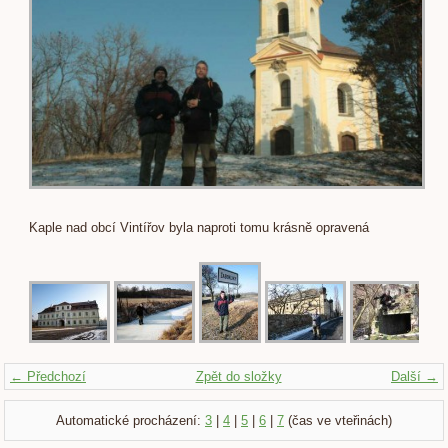
Kaple nad obcí Vintířov byla naproti tomu krásně opravená
← Předchozí
Zpět do složky
Další →
Automatické procházení:
3
|
4
|
5
|
6
|
7
(čas ve vteřinách)