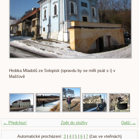
Hrobka Mladotů ze Solopisk (opravdu by se měli psát s i) v
Mašťově
← Předchozí
Zpět do složky
Další →
Automatické procházení:
3
|
4
|
5
|
6
|
7
(čas ve vteřinách)