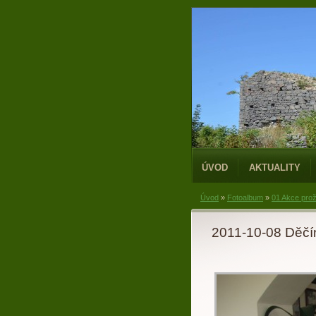
ÚVOD
AKTUALITY
Úvod
»
Fotoalbum
»
01 Akce prož
2011-10-08 Děčí