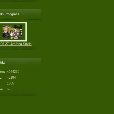
dní fotografie
-06-27 Uvařená Střela
tiky
em:
4944239
c:
40194
1885
ne:
66