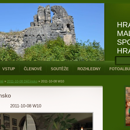
HR
MA
SP
HR
VSTUP
ČLENOVÉ
SOUTĚŽE
ROZHLEDNY
FOTOALB
ité
»
2011-10-08 Děčínsko
»
2011-10-08 W10
nsko
2011-10-08 W10