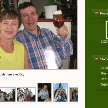
Posle
2026
Statis
Celk
Měsí
osti nám svědčily
Den:
Onli