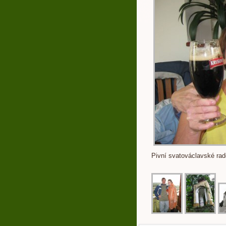
Pivní svatováclavské rad