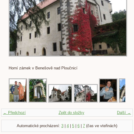
Horní zámek v Benešově nad Ploučnicí
← Předchozí
Zpět do složky
Další →
Automatické procházení:
3
|
4
|
5
|
6
|
7
(čas ve vteřinách)