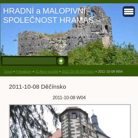
HRADNÍ a MALOPIVNÍ
SPOLEČNOST HRAMAS
Úvod
»
Fotoalbum
»
01 Akce prožité
»
2011-10-08 Děčínsko
»
2011-10-08 W04
2011-10-08 Děčínsko
2011-10-08 W04