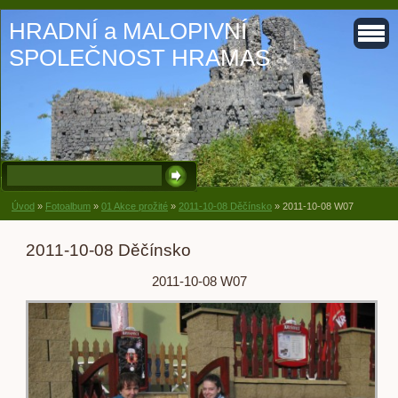
HRADNÍ a MALOPIVNÍ
SPOLEČNOST HRAMAS
Úvod
»
Fotoalbum
»
01 Akce prožité
»
2011-10-08 Děčínsko
»
2011-10-08 W07
2011-10-08 Děčínsko
2011-10-08 W07