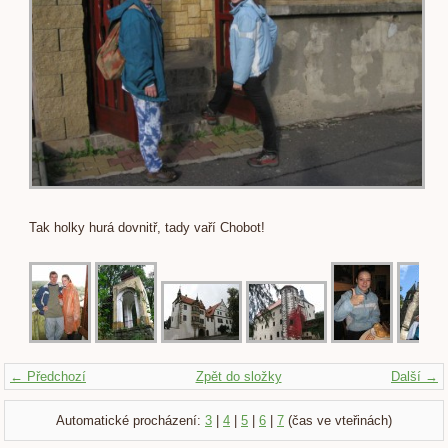
Tak holky hurá dovnitř, tady vaří Chobot!
← Předchozí
Zpět do složky
Další →
Automatické procházení:
3
|
4
|
5
|
6
|
7
(čas ve vteřinách)