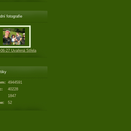
dní fotografie
-06-27 Uvařená Střela
tiky
em:
4944591
c:
40228
1847
ne:
52