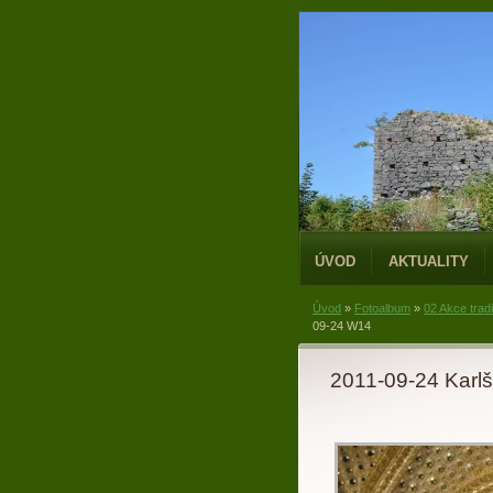
ÚVOD
AKTUALITY
Úvod
»
Fotoalbum
»
02 Akce trad
09-24 W14
2011-09-24 Karlš