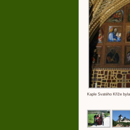
Kaple Svatého Kříže byla