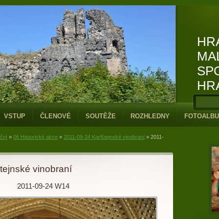
HR
MA
SP
HR
VSTUP
ČLENOVÉ
SOUTĚŽE
ROZHLEDNY
FOTOALB
iční
»
06 Historické akce
»
2011-09-24 Karlštejnské vinobraní
»
2011-
tejnské vinobraní
2011-09-24 W14