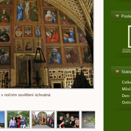
Posle
2026
Statis
Celk
Měsí
 v nočním osvětlení úchvatná
Den:
Onli