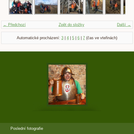
← Předchozí
Zpět do složky
Další →
Automatické procházení:
3
|
4
|
5
|
6
|
7
(čas ve vteřinách)
Poslední fotografie