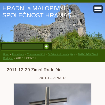
HRADNÍ a MALOPIVNÍ
SPOLEČNOST HRAMAS
Úvod
»
Fotoalbum
»
02 Akce tradiční
»
04 Vánoční zimní výlety
»
2011-12-29 Zimní
Radejčín
»
2011-12-29 W012
2011-12-29 Zimní Radejčín
2011-12-29 W012