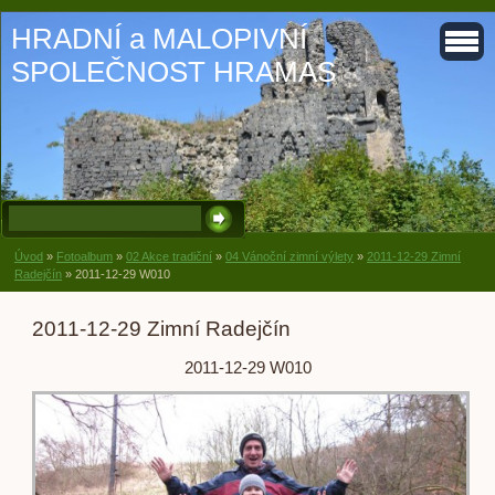
HRADNÍ a MALOPIVNÍ
SPOLEČNOST HRAMAS
Úvod
»
Fotoalbum
»
02 Akce tradiční
»
04 Vánoční zimní výlety
»
2011-12-29 Zimní
Radejčín
»
2011-12-29 W010
2011-12-29 Zimní Radejčín
2011-12-29 W010