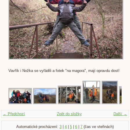
Vavřík i Nožka se vyřádili a fotek "na magora", mají opravdu dost!
← Předchozí
Zpět do složky
Další →
Automatické procházení:
3
|
4
|
5
|
6
|
7
(čas ve vteřinách)