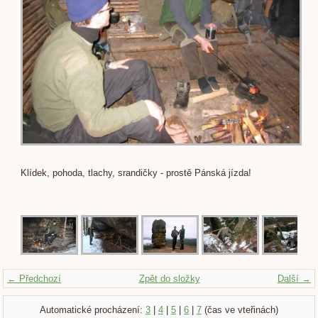
Klídek, pohoda, tlachy, srandičky - prostě Pánská jízda!
← Předchozí
Zpět do složky
Další →
Automatické procházení:
3
|
4
|
5
|
6
|
7
(čas ve vteřinách)