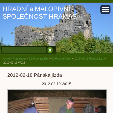
HRADNÍ a MALOPIVNÍ
SPOLEČNOST HRAMAS
Úvod
»
Fotoalbum
»
02 Akce tradiční
»
03 Pánské jízdy
»
2012-02-18 Pánská jízda
»
2012-02-19 W015
2012-02-18 Pánská jízda
2012-02-19 W015