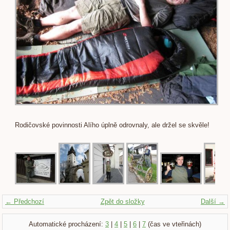
Rodičovské povinnosti Alího úplně odrovnaly, ale držel se skvěle!
← Předchozí
Zpět do složky
Další →
Automatické procházení:
3
|
4
|
5
|
6
|
7
(čas ve vteřinách)