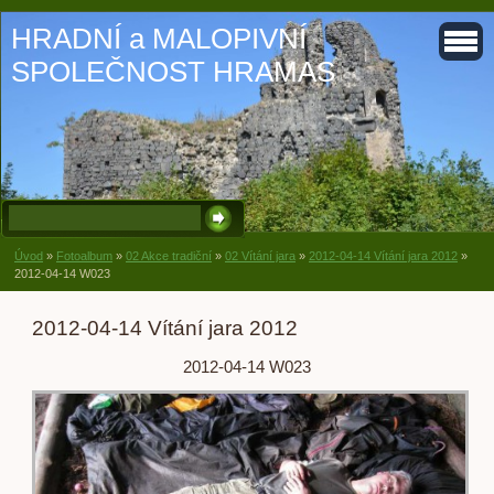
HRADNÍ a MALOPIVNÍ
SPOLEČNOST HRAMAS
Úvod
»
Fotoalbum
»
02 Akce tradiční
»
02 Vítání jara
»
2012-04-14 Vítání jara 2012
»
2012-04-14 W023
2012-04-14 Vítání jara 2012
2012-04-14 W023