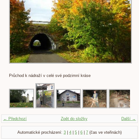
Průchod k nádraží v celé své podzimní kráse
← Předchozí
Zpět do složky
Další →
Automatické procházení:
3
|
4
|
5
|
6
|
7
(čas ve vteřinách)