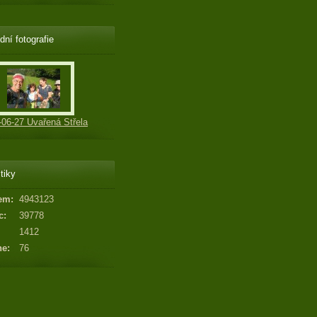
dní fotografie
-06-27 Uvařená Střela
tiky
em:
4943123
c:
39778
1412
ne:
76