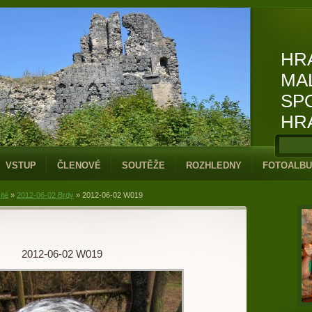
HR
MA
SP
HR
VSTUP
ČLENOVÉ
SOUTĚŽE
ROZHLEDNY
FOTOALB
ité
»
2012-06-02 Brdy
»
2012-06-02 W019
2012-06-02 W019