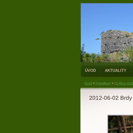
ÚVOD
AKTUALITY
Úvod
»
Fotoalbum
»
01 Akce prož
2012-06-02 Brdy