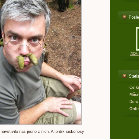
Posle
2026
Statis
Celk
Měsí
Den:
Onli
 navštívilo nás jedno z nich, Alibrdík šiškonosý