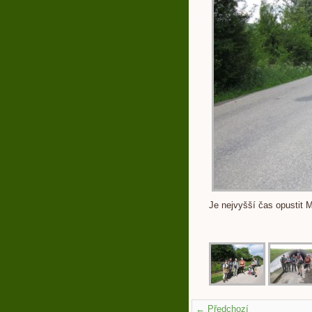
Je nejvyšší čas opustit 
← Předchozí