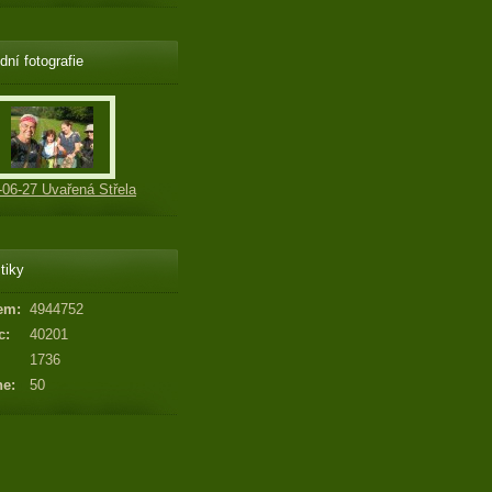
dní fotografie
-06-27 Uvařená Střela
tiky
em:
4944752
c:
40201
1736
ne:
50