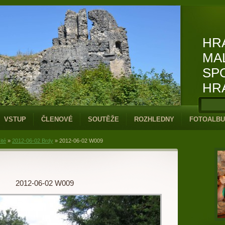
HR
MA
SP
HR
VSTUP
ČLENOVÉ
SOUTĚŽE
ROZHLEDNY
FOTOALB
ité
»
2012-06-02 Brdy
»
2012-06-02 W009
2012-06-02 W009