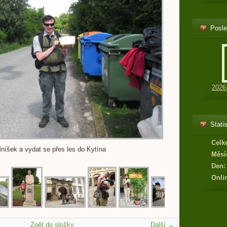
Posle
2026
Statis
Celk
Mníšek a vydat se přes les do Kytína
Měsí
Den:
Onli
Zpět do složky
Další →