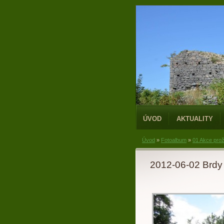
ÚVOD
AKTUALITY
Úvod
»
Fotoalbum
»
01 Akce prož
2012-06-02 Brdy