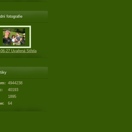
dní fotografie
-06-27 Uvařená Střela
tiky
em:
4944238
c:
40193
1895
ne:
64