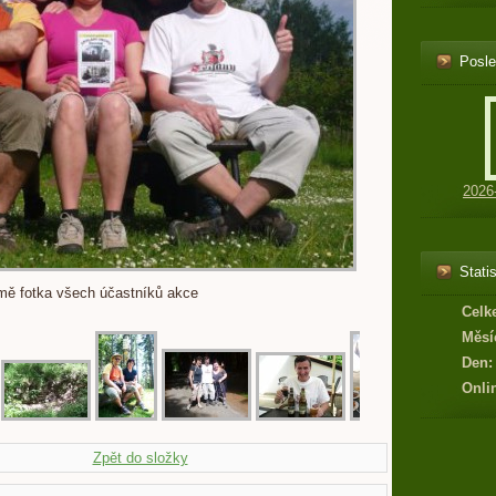
Posle
2026
Statis
mě fotka všech účastníků akce
Celk
Měsí
Den:
Onli
Zpět do složky