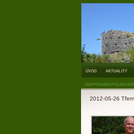
ÚVOD
AKTUALITY
Úvod
»
Fotoalbum
»
01 Akce prož
2012-05-26 Třem