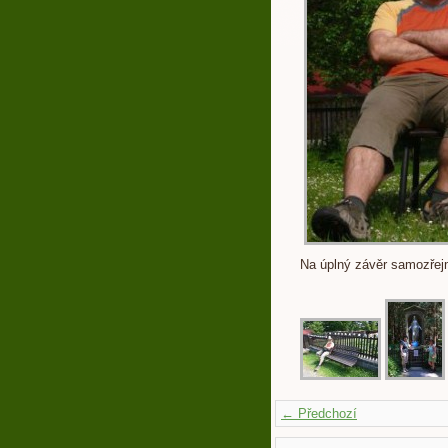
Na úplný závěr samozřej
← Předchozí