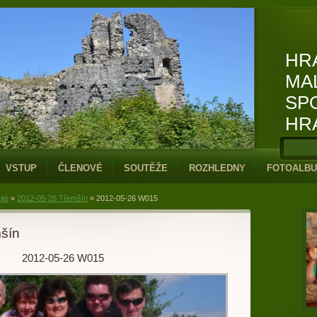
HR
MA
SP
HR
VSTUP
ČLENOVÉ
SOUTĚŽE
ROZHLEDNY
FOTOALB
ité
»
2012-05-26 Třemšín
»
2012-05-26 W015
šín
2012-05-26 W015