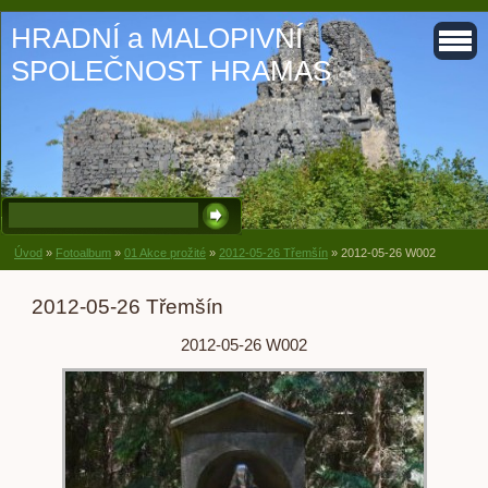
HRADNÍ a MALOPIVNÍ
SPOLEČNOST HRAMAS
Úvod
»
Fotoalbum
»
01 Akce prožité
»
2012-05-26 Třemšín
»
2012-05-26 W002
2012-05-26 Třemšín
2012-05-26 W002