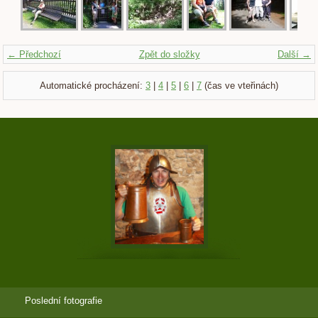
← Předchozí
Zpět do složky
Další →
Automatické procházení:
3
|
4
|
5
|
6
|
7
(čas ve vteřinách)
Poslední fotografie