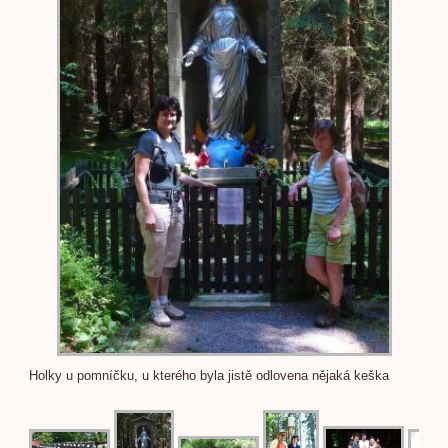
Holky u pomníčku, u kterého byla jistě odlovena nějaká keška