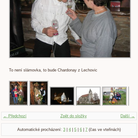
To není slámovka, to bude Chardonay z Lechovic
← Předchozí
Zpět do složky
Další →
Automatické procházení:
3
|
4
|
5
|
6
|
7
(čas ve vteřinách)