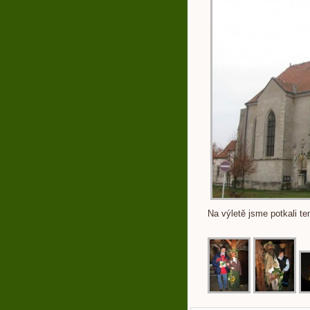
Na výletě jsme potkali te