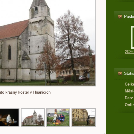
Posle
2026
Statis
Celk
Měsí
nto krásný kostel v Hnanicích
Den:
Onli