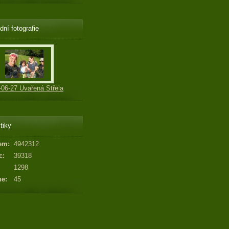
dní fotografie
-06-27 Uvařená Střela
tiky
em:
4942312
c:
39318
1298
ne:
45