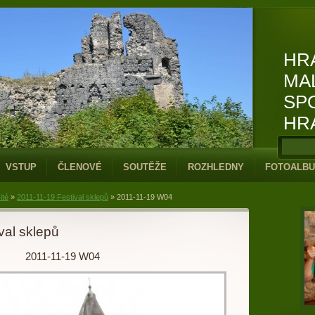
HR
MA
SP
HR
VSTUP
ČLENOVÉ
SOUTĚŽE
ROZHLEDNY
FOTOALB
ité
»
2011-11-19 Festival sklepů
»
2011-11-19 W04
val sklepů
2011-11-19 W04