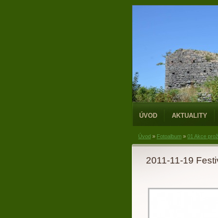
ÚVOD
AKTUALITY
Úvod
»
Fotoalbum
»
01 Akce prož
2011-11-19 Festi