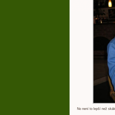
No není to lepší než ská