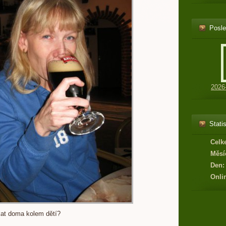
Posle
2026
Statis
Celk
Měsí
Den:
Onli
kat doma kolem dětí?