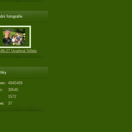
dní fotografie
-06-27 Uvařená Střela
tiky
em:
4945489
c:
39545
1572
ne:
37