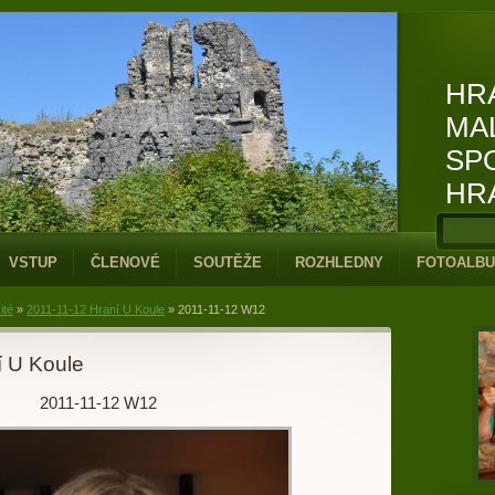
HR
MA
SP
HR
VSTUP
ČLENOVÉ
SOUTĚŽE
ROZHLEDNY
FOTOALB
ité
»
2011-11-12 Hraní U Koule
»
2011-11-12 W12
í U Koule
2011-11-12 W12