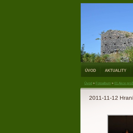
ÚVOD
AKTUALITY
Úvod
»
Fotoalbum
»
01 Akce prož
2011-11-12 Hran