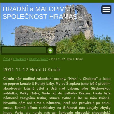
HRADNÍ a MALOPIVNÍ
SPOLEČNOST HRAMAS
Úvod
»
Fotoalbum
»
01 Akce prožité
»
2011-11-12 Hraní U Koule
2011-11-12 Hraní U Koule
Čekalo nás tradiční zakončení sezony, "Hraní u Chobota" a letos
se poprvé konalo U Kulatý báby. My se Šťopkou jsme ještě předtím
absolvovali krásný výlet z Ústí nad Labem, přes Střekovskou
vyhlídku, Velký Ostrý, Vartu až do Velkého Března. Cesta byla
nádherně zasypána listím, slunce svítilo a šlo se nám krásně.
Nevadila nám ani zima a námraza, která nás provázela po celou
cestu. Kromě pěkné rozhledny na Střekově nás zaujaly zbytky
hradu Varta, ale nejvíc nás asi šokovalo obrovské chovatelské