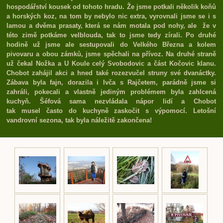
hospodářství kousek od tohoto hradu. Že jsme potkali několik koňů
a horských koz, na tom by nebylo nic extra, vyrovnali jsme se i s
lamou a dvěma prasaty, která se nám motala pod nohy, ale že v
této zimě potkáme velblouda, tak to jsme tedy zírali. Po druhé
hodině už jsme ale sestupovali do Velkého Března a kolem
pivovaru a obou zámků, jsme spěchali na přívoz. Na druhé straně
už čekal Nožka a U Koule celý Svobodovic a část Kočovic klanu.
Chobot zahájil akci a hned také rozezvučel struny své dvanáctky.
Zábava byla fajn, dorazila i Ivča s Rajčetem, parádně jsme si
zahráli, pokecali a vlastně jediným problémem byla zahlcená
kuchyň. Šéfová sama nezvládala nápor lidí a Chobot
tak musel často do kuchyně zaskočit s výpomocí. Letošní
vandrovní sezona, tak byla náležitě zakončena!