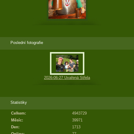
Poslední fotografie
2026-06-27 Uvařená Střela
Statistiky
Celkem:
4943729
Měsíc:
39971
Den:
1713
Online:
77