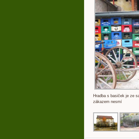
Hradba s basiček je ze s
zákazem nesmí