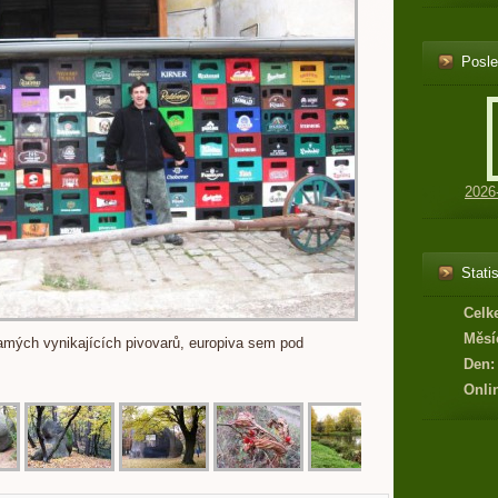
Posle
2026
Statis
Celk
Měsí
amých vynikajících pivovarů, europiva sem pod
Den:
Onli