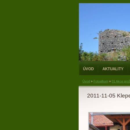
ÚVOD
AKTUALITY
Úvod
»
Fotoalbum
»
01 Akce prož
2011-11-05 Klep