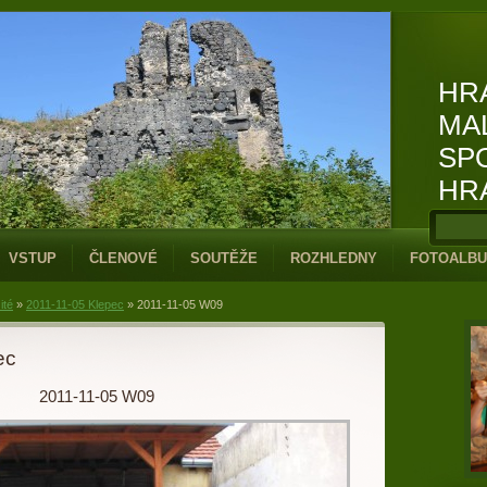
HR
MA
SP
HR
VSTUP
ČLENOVÉ
SOUTĚŽE
ROZHLEDNY
FOTOALB
ité
»
2011-11-05 Klepec
»
2011-11-05 W09
ec
2011-11-05 W09