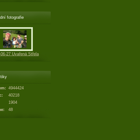
dní fotografie
-06-27 Uvařená Střela
tiky
em:
4944424
c:
40218
1904
ne:
48