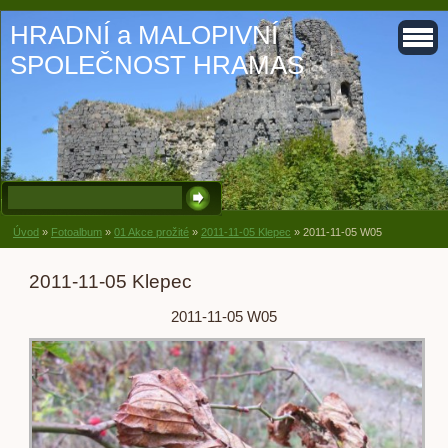
HRADNÍ a MALOPIVNÍ
SPOLEČNOST HRAMAS
Úvod
»
Fotoalbum
»
01 Akce prožité
»
2011-11-05 Klepec
»
2011-11-05 W05
2011-11-05 Klepec
2011-11-05 W05