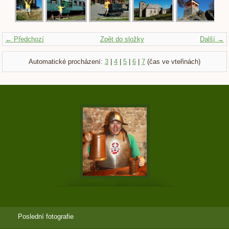
← Předchozí
Zpět do složky
Další →
Automatické procházení:
3
|
4
|
5
|
6
|
7
(čas ve vteřinách)
Poslední fotografie