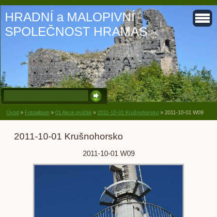
HRADNÍ a MALOPIVNÍ
SPOLEČNOST HRAMAS
Úvod
»
Fotoalbum
»
01 Akce prožité
»
2011-10-01 Krušnohorsko
»
2011-10-01 W09
2011-10-01 Krušnohorsko
2011-10-01 W09