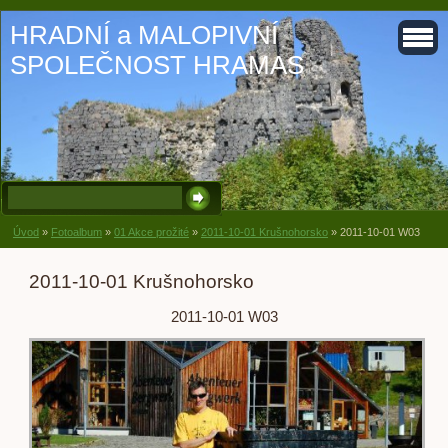
HRADNÍ a MALOPIVNÍ
SPOLEČNOST HRAMAS
Úvod
»
Fotoalbum
»
01 Akce prožité
»
2011-10-01 Krušnohorsko
»
2011-10-01 W03
2011-10-01 Krušnohorsko
2011-10-01 W03