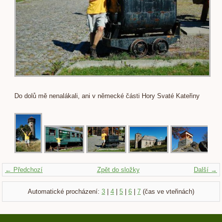
Do dolů mě nenalákali, ani v německé části Hory Svaté Kateřiny
← Předchozí
Zpět do složky
Další →
Automatické procházení:
3
|
4
|
5
|
6
|
7
(čas ve vteřinách)