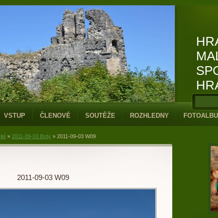
HR
MA
SP
HR
VSTUP
ČLENOVÉ
SOUTĚŽE
ROZHLEDNY
FOTOALB
ité
»
2011-09-03 Brdy
»
2011-09-03 W09
2011-09-03 W09