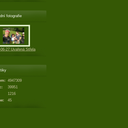
dní fotografie
-06-27 Uvařená Střela
tiky
em:
4947309
c:
39951
1216
ne:
45