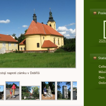
Posle
2026
Statis
Celk
Měsí
 stojí naproti zámku v Dobříši
Den:
Onli