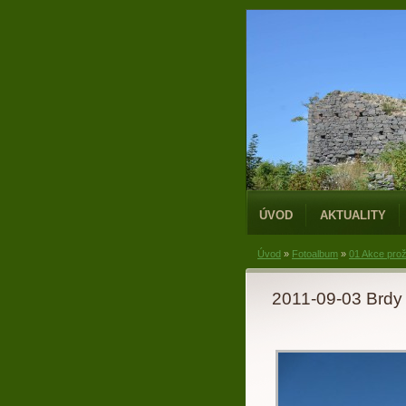
ÚVOD
AKTUALITY
Úvod
»
Fotoalbum
»
01 Akce prož
2011-09-03 Brdy