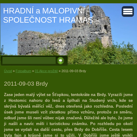
HRADNÍ a MALOPIVNÍ
SPOLEČNOST HRAMAS
Úvod
»
Fotoalbum
»
01 Akce prožité
»
2011-09-03 Brdy
2011-09-03 Brdy
Zase jeden malý výlet se Šťopkou, tentokráte na Brdy. Vyrazili jsme
z Hostomic nahoru do lesů a šplhali na Studený vrch, kde se
skrývá bývalá měřící věž, dnes otevřená jako rozhledna. Poslední
úsek jsme museli vzít zkratkou přímo vzhůru, protože ze směru,
odkud jsme šli není vůbec nijak značená. Důležité ale bylo, že jsme
ji našli a navíc měli i turistickou známku. Po rozhledu po okolí
jsme se vydali na další cestu, přes Brdy do Dobříše. Cesta lesem
byla fajn a krásně jsme si to užili. V Dobříši jsme ještě vnikli