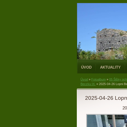
ÚVOD
AKTUALITY
Úvod
»
Fotoalbum
»
05 Šišky oc
Beczku IX.
»
2025-04-26 Lopni 
2025-04-26 Lopn
20