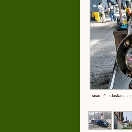
...snad něco dostanu ale