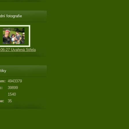
dní fotografie
-06-27 Uvařená Střela
tiky
em:
4943379
c:
39899
1540
ne:
35