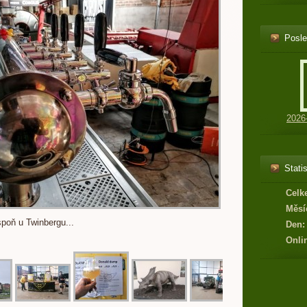
Posle
2026
Statis
Celk
Měsí
spoň u Twinbergu...
Den:
Onli