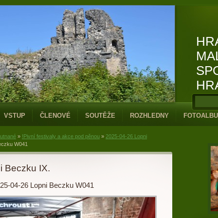
HR
MA
SP
HR
VSTUP
ČLENOVÉ
SOUTĚŽE
ROZHLEDNY
FOTOALB
hutnané
»
!Pivní festivaly a akce pod pěnou
»
2025-04-26 Lopni
Beczku W041
i Beczku IX.
25-04-26 Lopni Beczku W041