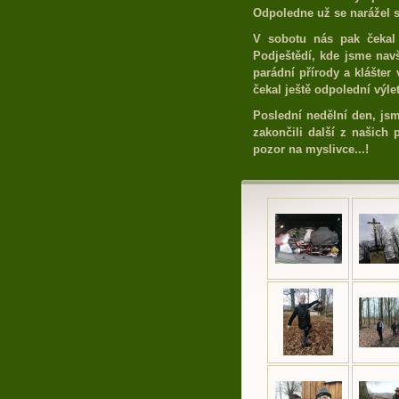
Odpoledne už se narážel s
V sobotu nás pak čekal 
Podještědí, kde jsme navšt
parádní přírody a klášter
čekal ještě odpolední výle
Poslední nedělní den, js
zakončili další z našich 
pozor na myslivce...!