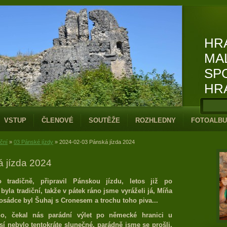
HR
MA
SP
HR
VSTUP
ČLENOVÉ
SOUTĚŽE
ROZHLEDNY
FOTOALB
iční
»
03 Pánské jízdy
»
2024-02-03 Pánská jízda 2024
 jízda 2024
 tradičně, připravil Pánskou jízdu, letos již po
byla tradiční, takže v pátek ráno jsme vyráželi já, Míňa
posádce byl Šuhaj s Cronesem a trochu toho piva...
no, čekal nás parádní výlet po německé hranici u
sí nebylo tentokráte slunečné, parádně jsme se prošli.