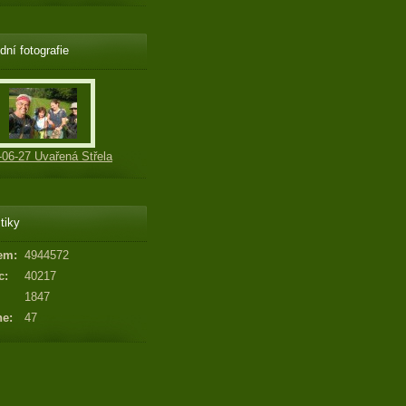
dní fotografie
-06-27 Uvařená Střela
tiky
em:
4944572
c:
40217
1847
ne:
47