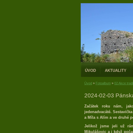
ÚVOD
AKTUALITY
Úvod
»
Fotoalbum
»
02 Akce trad
2024-02-03 Pánská
Začátek roku nám, jako
jedenadvacáté. Sestavička 
a Míla s Alím a ve druhé 
Jelikož jsme jeli už rá
Mikulášovic a i když poča