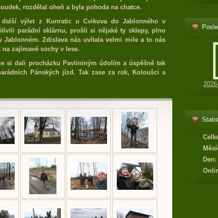
oudek, rozdělal oheň a byla pohoda na chatce.
další výlet z Kunratic u Cvikova do Jablonného v
Posle
ívili parádní sklárnu, prošli si nějaké ty sklepy, plno
 v Jablonném. Zdislava nás uvítala velmi mile a to nás
t na zajímavé sochy v lese.
me si dali procházku Pavlininým údolím a úspěšně tak
parádních Pánských jízd. Tak zase za rok, Koloušci a
2026
Statis
Celk
Měsí
Den:
Onli