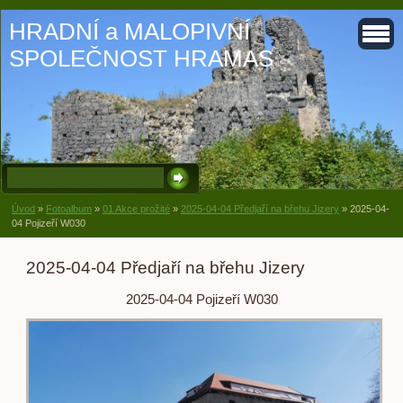
HRADNÍ a MALOPIVNÍ
SPOLEČNOST HRAMAS
Úvod
»
Fotoalbum
»
01 Akce prožité
»
2025-04-04 Předjaří na břehu Jizery
»
2025-04-
04 Pojizeří W030
2025-04-04 Předjaří na břehu Jizery
2025-04-04 Pojizeří W030