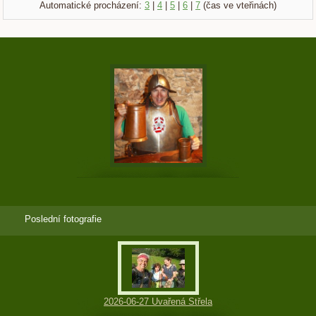
Automatické procházení:
3
|
4
|
5
|
6
|
7
(čas ve vteřinách)
Poslední fotografie
2026-06-27 Uvařená Střela