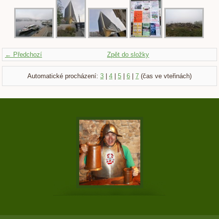
← Předchozí
Zpět do složky
Automatické procházení:
3
|
4
|
5
|
6
|
7
(čas ve vteřinách)