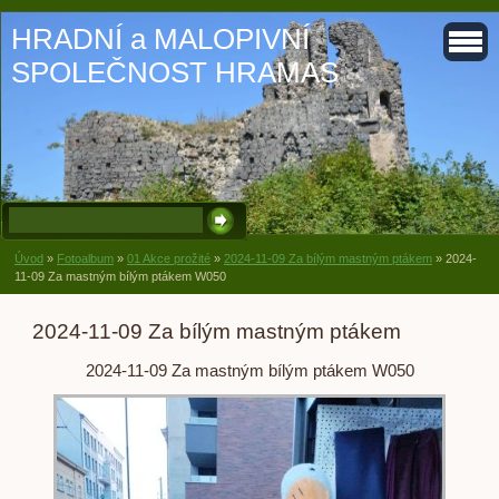
HRADNÍ a MALOPIVNÍ
SPOLEČNOST HRAMAS
Úvod
»
Fotoalbum
»
01 Akce prožité
»
2024-11-09 Za bílým mastným ptákem
»
2024-
11-09 Za mastným bílým ptákem W050
2024-11-09 Za bílým mastným ptákem
2024-11-09 Za mastným bílým ptákem W050