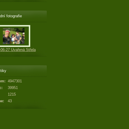
dní fotografie
-06-27 Uvařená Střela
tiky
em:
4947301
c:
39951
1215
ne:
43