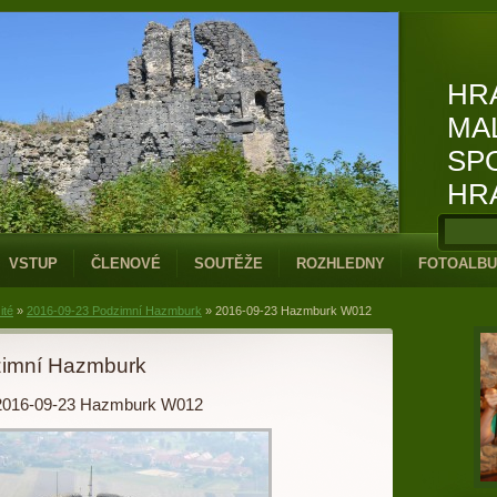
HR
MA
SP
HR
VSTUP
ČLENOVÉ
SOUTĚŽE
ROZHLEDNY
FOTOALB
ité
»
2016-09-23 Podzimní Hazmburk
»
2016-09-23 Hazmburk W012
zimní Hazmburk
2016-09-23 Hazmburk W012