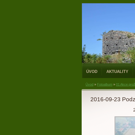
ÚVOD
AKTUALITY
Úvod
»
Fotoalbum
»
01 Akce prož
2016-09-23 Pod