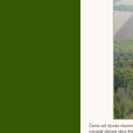
Černá vež bývala vězením
vykopali občané obce Klap