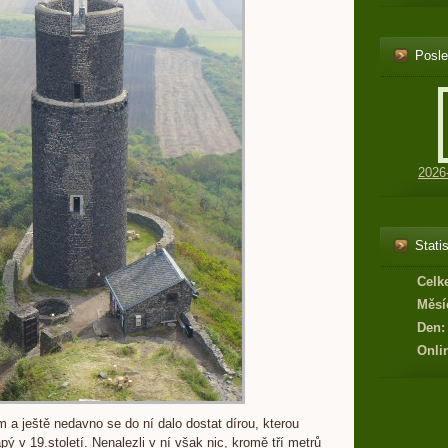
Posle
2026
Statis
Celk
Měsí
Den:
Onli
 a ještě nedavno se do ní dalo dostat dírou, kterou
ý v 19.století. Nenalezli v ní však nic, kromě tří metrů