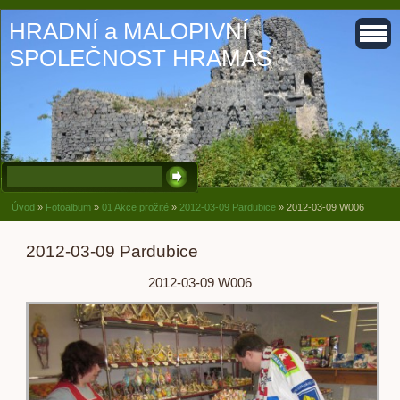
HRADNÍ a MALOPIVNÍ
SPOLEČNOST HRAMAS
Úvod
»
Fotoalbum
»
01 Akce prožité
»
2012-03-09 Pardubice
»
2012-03-09 W006
2012-03-09 Pardubice
2012-03-09 W006