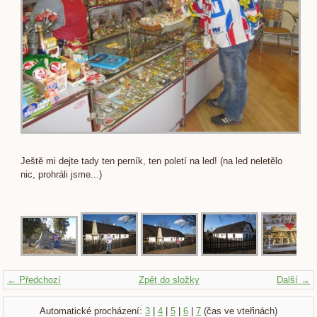
Ještě mi dejte tady ten perník, ten poletí na led! (na led neletělo
nic, prohráli jsme...)
← Předchozí
Zpět do složky
Další →
Automatické procházení:
3
|
4
|
5
|
6
|
7
(čas ve vteřinách)