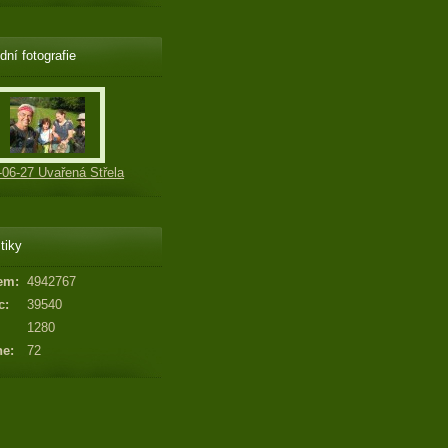
dní fotografie
-06-27 Uvařená Střela
tiky
em:
4942767
c:
39540
1280
ne:
72