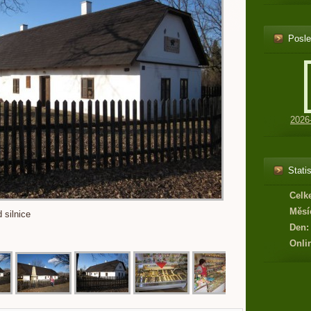
Posle
2026
Statis
Celk
Měsí
 silnice
Den:
Onli