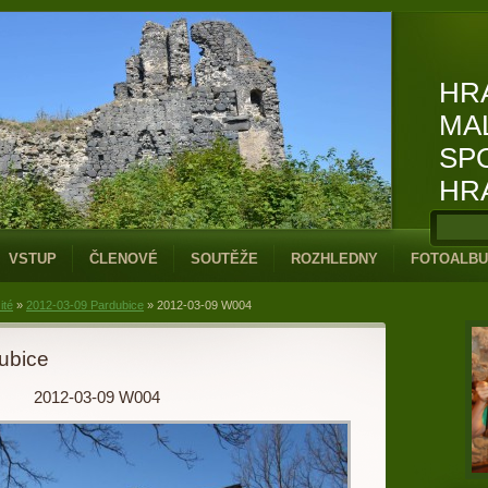
HR
MA
SP
HR
VSTUP
ČLENOVÉ
SOUTĚŽE
ROZHLEDNY
FOTOALB
ité
»
2012-03-09 Pardubice
»
2012-03-09 W004
ubice
2012-03-09 W004