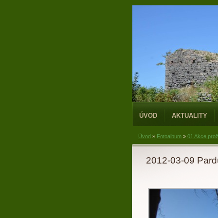
ÚVOD
AKTUALITY
Úvod
»
Fotoalbum
»
01 Akce prož
2012-03-09 Pard