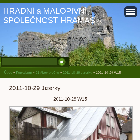
HRADNÍ a MALOPIVNÍ
SPOLEČNOST HRAMAS
Úvod
»
Fotoalbum
»
01 Akce prožité
»
2011-10-29 Jizerky
»
2011-10-29 W15
2011-10-29 Jizerky
2011-10-29 W15