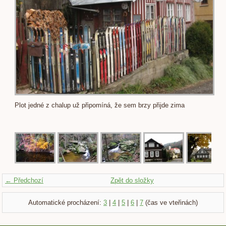
Plot jedné z chalup už připomíná, že sem brzy přijde zima
← Předchozí
Zpět do složky
Automatické procházení:
3
|
4
|
5
|
6
|
7
(čas ve vteřinách)