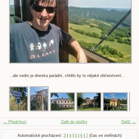
...ale vedro je dneska parádní, chtělo by to nějaké občerstvení...
← Předchozí
Zpět do složky
Další →
Automatické procházení:
3
|
4
|
5
|
6
|
7
(čas ve vteřinách)