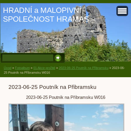
HRADNÍ a MALOPIVNÍ
SPOLEČNOST HRAMAS
Úvod
»
Fotoalbum
»
01 Akce prožité
»
2023-06-25 Poutník na Přibramsku
»
2023-06-
25 Poutník na Příbramsku W016
2023-06-25 Poutník na Přibramsku
2023-06-25 Poutník na Příbramsku W016