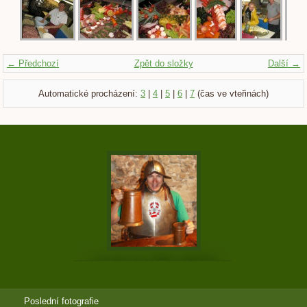
← Předchozí
Zpět do složky
Další →
Automatické procházení:
3
|
4
|
5
|
6
|
7
(čas ve vteřinách)
Poslední fotografie