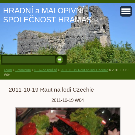
HRADNÍ a MALOPIVNÍ
SPOLEČNOST HRAMAS
Úvod
»
Fotoalbum
»
01 Akce prožité
»
2011-10-19 Raut na lodi Czechie
»
2011-10-19
W04
2011-10-19 Raut na lodi Czechie
2011-10-19 W04